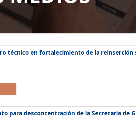
UESTRA DIRECCION
CONTACTO
lliam Richardson Nº 181 c/ Calle Sajonia.
+595 21 300 606/7
rrio Vista Alegre. Asunción.
cej@cej.org.py
uncion - Paraguay
ro técnico en fortalecimiento de la reinserción 
loto para desconcentración de la Secretaría de 