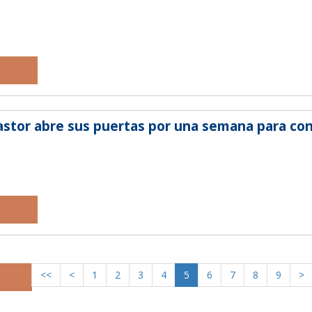
astor abre sus puertas por una semana para con
<<
<
1
2
3
4
5
6
7
8
9
>