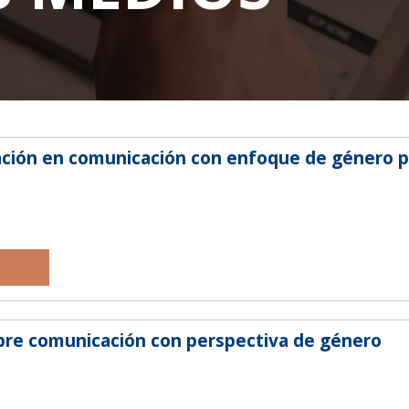
UESTRA DIRECCION
CONTACTO
lliam Richardson Nº 181 c/ Calle Sajonia.
+595 21 300 606/7
rrio Vista Alegre. Asunción.
cej@cej.org.py
uncion - Paraguay
ción en comunicación con enfoque de género pa
sobre comunicación con perspectiva de género