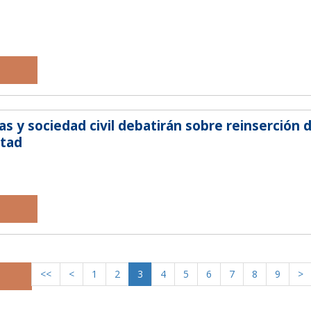
s y sociedad civil debatirán sobre reinserción 
rtad
<<
<
1
2
3
4
5
6
7
8
9
>