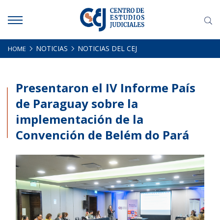
NOTICIAS
NOTICIAS DEL CEJ
HOME
INICIO
Presentaron el IV Informe País
SOMOS
de Paraguay sobre la
implementación de la
DOCUMENTACIONES
Convención de Belém do Pará
HACEMOS
NOTICIAS
CONTACTO