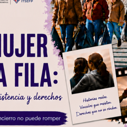
UESTRA DIRECCION
CONTACTO
lliam Richardson Nº 181 c/ Calle Sajonia.
+595 21 300 606/7
rrio Vista Alegre. Asunción.
cej@cej.org.py
uncion - Paraguay