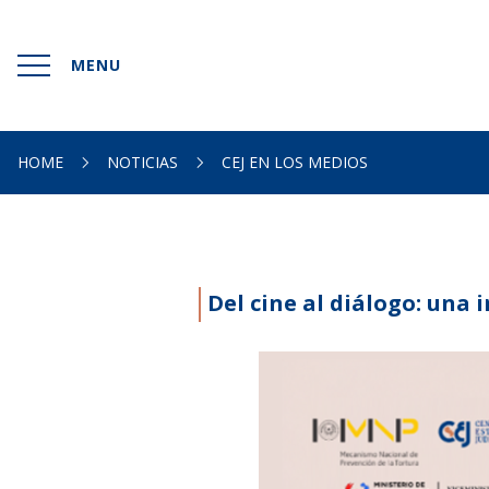
MENU
INICIO
HOME
NOTICIAS
CEJ EN LOS MEDIOS
SOMOS
DOCUMENTACIONES
Del cine al diálogo: una i
HACEMOS
NOTICIAS
CONTACTO