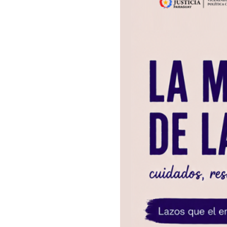
N
Wi
Ba
As